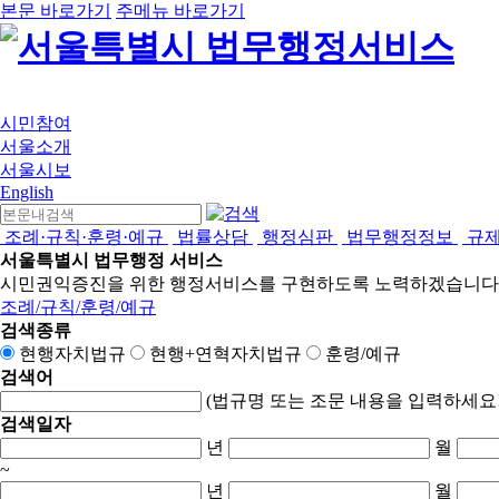
본문 바로가기
주메뉴 바로가기
시민참여
서울소개
서울시보
English
조례·규칙·훈령·예규
법률상담
행정심판
법무행정정보
규
서울특별시 법무행정 서비스
시민권익증진을 위한 행정서비스를 구현하도록 노력하겠습니다
조례/규칙/훈령/예규
검색종류
현행자치법규
현행+연혁자치법규
훈령/예규
검색어
(법규명 또는 조문 내용을 입력하세요!
검색일자
년
월
~
년
월