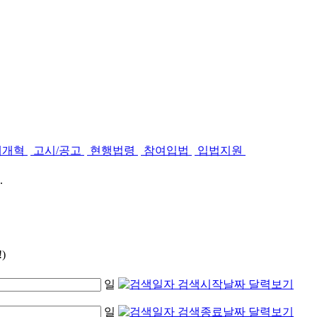
제개혁
고시/공고
현행법령
참여입법
입법지원
.
)
일
일