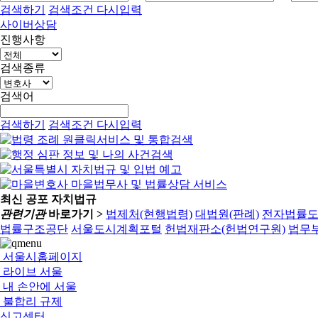
검색하기
검색조건 다시입력
사이버상담
진행사항
검색종류
검색어
검색하기
검색조건 다시입력
최신 공포 자치법규
관련기관
바로가기 >
법제처(현행법령)
대법원(판례)
전자법률
법률구조공단
서울도시계획포털
헌법재판소(헌법연구원)
법무부
서울시홈페이지
라이브 서울
내 손안에 서울
불합리 규제
신고센터