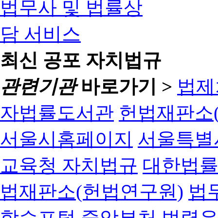
최신 공포 자치법규
관련기관
바로가기 >
법제
자법률도서관
헌법재판소(
서울시홈페이지
서울특별
교육청 자치법규
대한법
법재판소(헌법연구원)
법
학습포털
중앙부처 법령