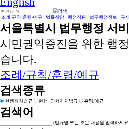
English
조례·규칙·훈령·예규
법률상담
행정심판
법무행정정보
규
서울특별시 법무행정 서
시민권익증진을 위한 행
습니다.
조례/규칙/훈령/예규
검색종류
현행자치법규
현행+연혁자치법규
훈령/예규
검색어
(법규명 또는 조문 내용을 입력하세요!