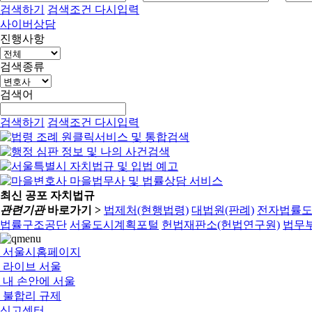
검색하기
검색조건 다시입력
사이버상담
진행사항
검색종류
검색어
검색하기
검색조건 다시입력
최신 공포 자치법규
관련기관
바로가기 >
법제처(현행법령)
대법원(판례)
전자법률
법률구조공단
서울도시계획포털
헌법재판소(헌법연구원)
법무부
서울시홈페이지
라이브 서울
내 손안에 서울
불합리 규제
신고센터