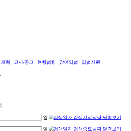
제개혁
고시/공고
현행법령
참여입법
입법지원
.
)
일
일