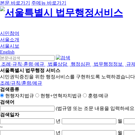
본문 바로가기
주메뉴 바로가기
시민참여
서울소개
서울시보
English
조례·규칙·훈령·예규
법률상담
행정심판
법무행정정보
규
서울특별시 법무행정 서비스
시민권익증진을 위한 행정서비스를 구현하도록 노력하겠습니다
조례/규칙/훈령/예규
검색종류
현행자치법규
현행+연혁자치법규
훈령/예규
검색어
(법규명 또는 조문 내용을 입력하세요!
검색일자
년
월
~
년
월