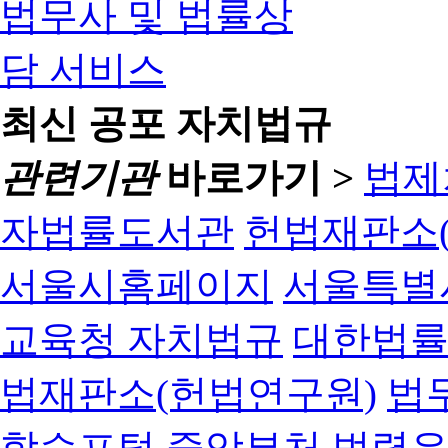
최신 공포 자치법규
관련기관
바로가기 >
법제
자법률도서관
헌법재판소(
서울시홈페이지
서울특별
교육청 자치법규
대한법
법재판소(헌법연구원)
법
학습포털
중앙부처 법령