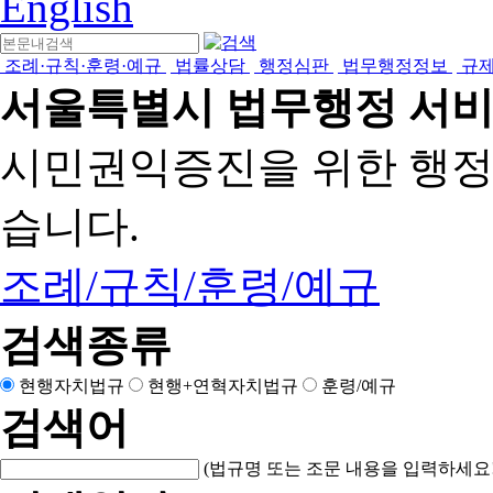
English
조례·규칙·훈령·예규
법률상담
행정심판
법무행정정보
규
서울특별시 법무행정 서
시민권익증진을 위한 행
습니다.
조례/규칙/훈령/예규
검색종류
현행자치법규
현행+연혁자치법규
훈령/예규
검색어
(법규명 또는 조문 내용을 입력하세요!