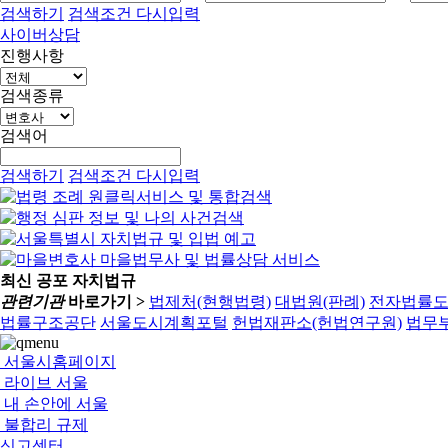
검색하기
검색조건 다시입력
사이버상담
진행사항
검색종류
검색어
검색하기
검색조건 다시입력
최신 공포 자치법규
관련기관
바로가기 >
법제처(현행법령)
대법원(판례)
전자법률
법률구조공단
서울도시계획포털
헌법재판소(헌법연구원)
법무부
서울시홈페이지
라이브 서울
내 손안에 서울
불합리 규제
신고센터