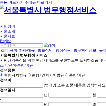
본문 바로가기
주메뉴 바로가기
시민참여
서울소개
서울시보
English
조례·규칙·훈령·예규
법률상담
행정심판
법무행정정보
규
서울특별시 법무행정 서비스
시민권익증진을 위한 행정서비스를 구현하도록 노력하겠습니다
조례/규칙/훈령/예규
검색종류
현행자치법규
현행+연혁자치법규
훈령/예규
검색어
(법규명 또는 조문 내용을 입력하세요!
검색일자
년
월
~
년
월