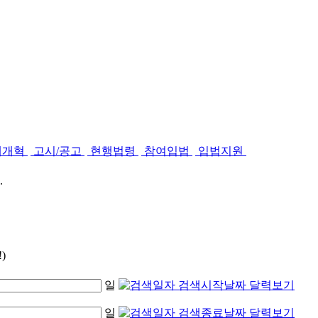
제개혁
고시/공고
현행법령
참여입법
입법지원
.
)
일
일