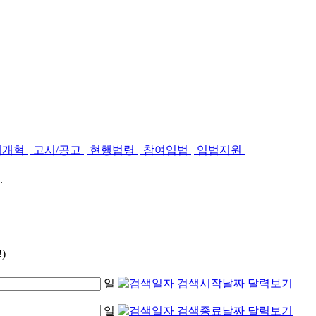
제개혁
고시/공고
현행법령
참여입법
입법지원
.
)
일
일