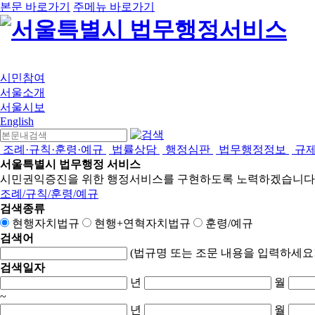
본문 바로가기
주메뉴 바로가기
시민참여
서울소개
서울시보
English
조례·규칙·훈령·예규
법률상담
행정심판
법무행정정보
규
서울특별시 법무행정 서비스
시민권익증진을 위한 행정서비스를 구현하도록 노력하겠습니다
조례/규칙/훈령/예규
검색종류
현행자치법규
현행+연혁자치법규
훈령/예규
검색어
(법규명 또는 조문 내용을 입력하세요!
검색일자
년
월
~
년
월