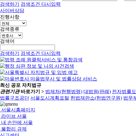
검색하기
검색조건 다시입력
사이버상담
진행사항
검색종류
검색어
검색하기
검색조건 다시입력
최신 공포 자치법규
관련기관
바로가기 >
법제처(현행법령)
대법원(판례)
전자법률
법률구조공단
서울도시계획포털
헌법재판소(헌법연구원)
법무부
서울시홈페이지
라이브 서울
내 손안에 서울
불합리 규제
신고센터