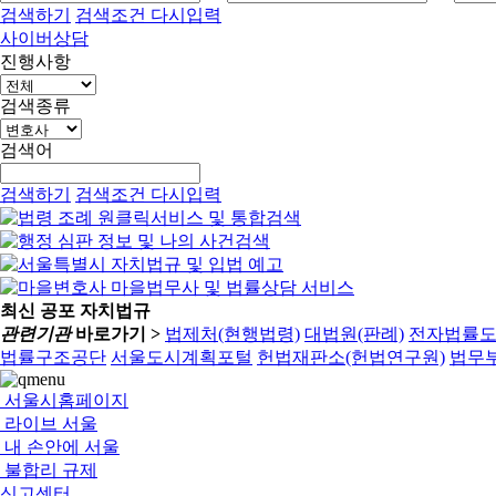
검색하기
검색조건 다시입력
사이버상담
진행사항
검색종류
검색어
검색하기
검색조건 다시입력
최신 공포 자치법규
관련기관
바로가기 >
법제처(현행법령)
대법원(판례)
전자법률
법률구조공단
서울도시계획포털
헌법재판소(헌법연구원)
법무부
서울시홈페이지
라이브 서울
내 손안에 서울
불합리 규제
신고센터