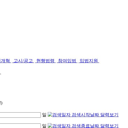
제개혁
고시/공고
현행법령
참여입법
입법지원
.
)
일
일