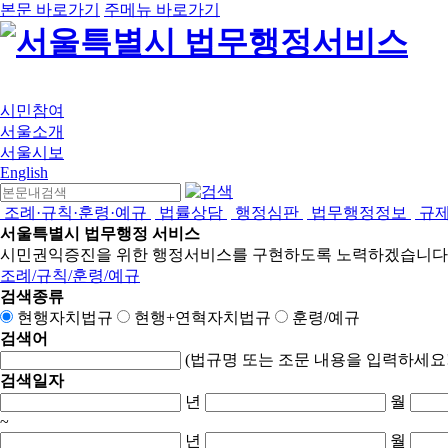
본문 바로가기
주메뉴 바로가기
시민참여
서울소개
서울시보
English
조례·규칙·훈령·예규
법률상담
행정심판
법무행정정보
규
서울특별시 법무행정 서비스
시민권익증진을 위한 행정서비스를 구현하도록 노력하겠습니다
조례/규칙/훈령/예규
검색종류
현행자치법규
현행+연혁자치법규
훈령/예규
검색어
(법규명 또는 조문 내용을 입력하세요!
검색일자
년
월
~
년
월