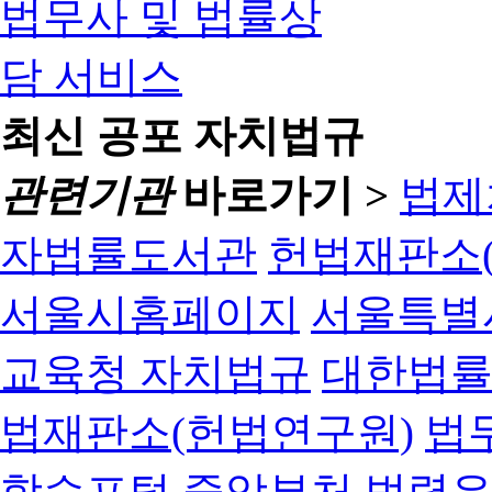
최신 공포 자치법규
관련기관
바로가기 >
법제
자법률도서관
헌법재판소(
서울시홈페이지
서울특별
교육청 자치법규
대한법
법재판소(헌법연구원)
법
학습포털
중앙부처 법령