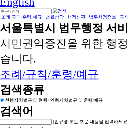
English
조례·규칙·훈령·예규
법률상담
행정심판
법무행정정보
규
서울특별시 법무행정 서
시민권익증진을 위한 행
습니다.
조례/규칙/훈령/예규
검색종류
현행자치법규
현행+연혁자치법규
훈령/예규
검색어
(법규명 또는 조문 내용을 입력하세요!