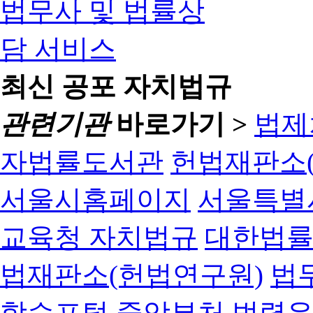
최신 공포 자치법규
관련기관
바로가기 >
법제
자법률도서관
헌법재판소(
서울시홈페이지
서울특별
교육청 자치법규
대한법
법재판소(헌법연구원)
법
학습포털
중앙부처 법령