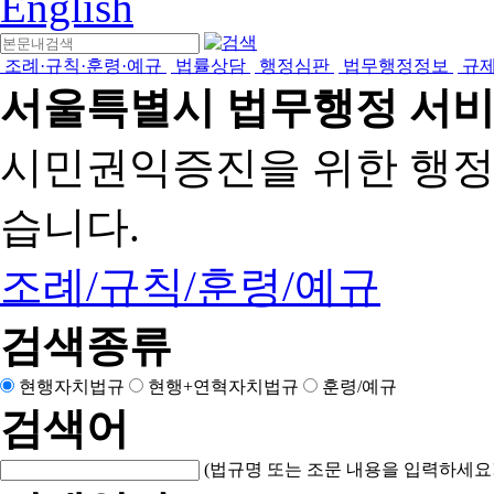
English
조례·규칙·훈령·예규
법률상담
행정심판
법무행정정보
규
서울특별시 법무행정 서
시민권익증진을 위한 행
습니다.
조례/규칙/훈령/예규
검색종류
현행자치법규
현행+연혁자치법규
훈령/예규
검색어
(법규명 또는 조문 내용을 입력하세요!