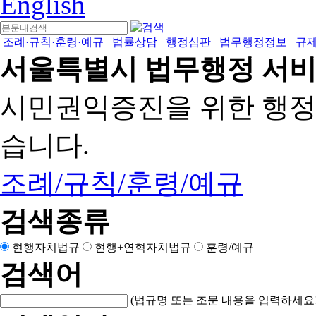
English
조례·규칙·훈령·예규
법률상담
행정심판
법무행정정보
규
서울특별시 법무행정 서
시민권익증진을 위한 행
습니다.
조례/규칙/훈령/예규
검색종류
현행자치법규
현행+연혁자치법규
훈령/예규
검색어
(법규명 또는 조문 내용을 입력하세요!