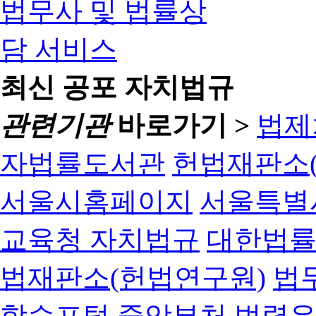
최신 공포 자치법규
관련기관
바로가기 >
법제
자법률도서관
헌법재판소(
서울시홈페이지
서울특별
교육청 자치법규
대한법
법재판소(헌법연구원)
법
학습포털
중앙부처 법령