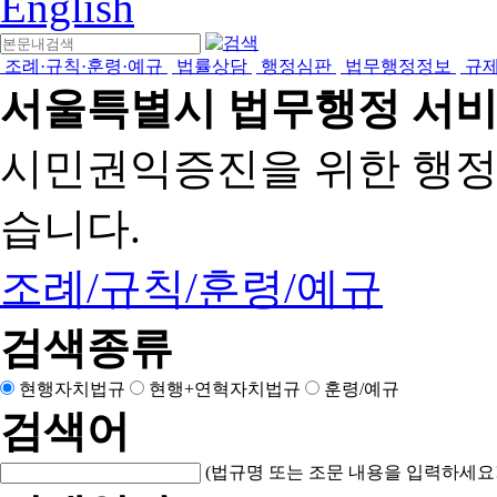
English
조례·규칙·훈령·예규
법률상담
행정심판
법무행정정보
규
서울특별시 법무행정 서
시민권익증진을 위한 행
습니다.
조례/규칙/훈령/예규
검색종류
현행자치법규
현행+연혁자치법규
훈령/예규
검색어
(법규명 또는 조문 내용을 입력하세요!