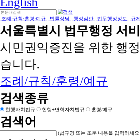
English
조례·규칙·훈령·예규
법률상담
행정심판
법무행정정보
규
서울특별시 법무행정 서
시민권익증진을 위한 행
습니다.
조례/규칙/훈령/예규
검색종류
현행자치법규
현행+연혁자치법규
훈령/예규
검색어
(법규명 또는 조문 내용을 입력하세요!