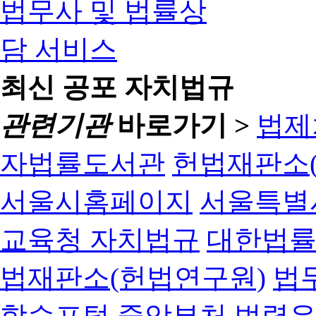
최신 공포 자치법규
관련기관
바로가기 >
법제
자법률도서관
헌법재판소(
서울시홈페이지
서울특별
교육청 자치법규
대한법
법재판소(헌법연구원)
법
학습포털
중앙부처 법령