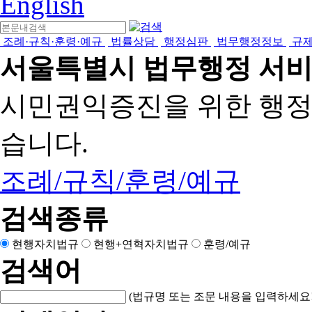
English
조례·규칙·훈령·예규
법률상담
행정심판
법무행정정보
규
서울특별시 법무행정 서
시민권익증진을 위한 행
습니다.
조례/규칙/훈령/예규
검색종류
현행자치법규
현행+연혁자치법규
훈령/예규
검색어
(법규명 또는 조문 내용을 입력하세요!