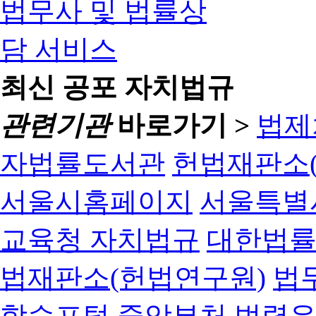
최신 공포 자치법규
관련기관
바로가기 >
법제
자법률도서관
헌법재판소(
서울시홈페이지
서울특별
교육청 자치법규
대한법
법재판소(헌법연구원)
법
학습포털
중앙부처 법령