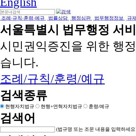
English
조례·규칙·훈령·예규
법률상담
행정심판
법무행정정보
규
서울특별시 법무행정 서
시민권익증진을 위한 행
습니다.
조례/규칙/훈령/예규
검색종류
현행자치법규
현행+연혁자치법규
훈령/예규
검색어
(법규명 또는 조문 내용을 입력하세요!