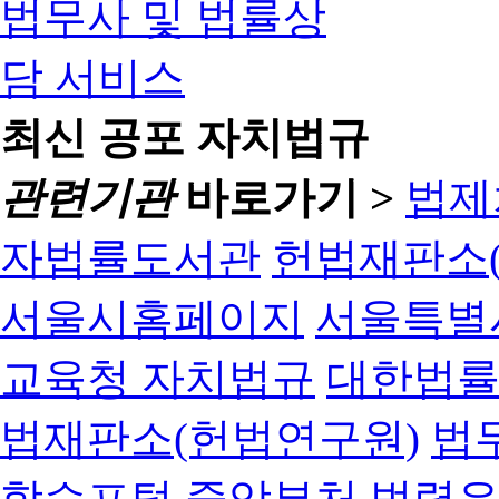
최신 공포 자치법규
관련기관
바로가기 >
법제
자법률도서관
헌법재판소(
서울시홈페이지
서울특별
교육청 자치법규
대한법
법재판소(헌법연구원)
법
학습포털
중앙부처 법령