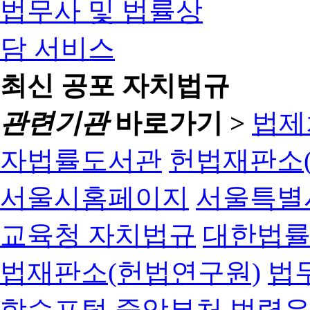
최신 공포 자치법규
관련기관
바로가기 >
법제
자법률도서관
헌법재판소(
서울시홈페이지
서울특별
교육청 자치법규
대한법
법재판소(헌법연구원)
법
학습포털
중앙부처 법령