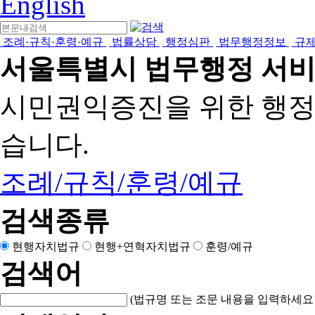
English
조례·규칙·훈령·예규
법률상담
행정심판
법무행정정보
규
서울특별시 법무행정 서
시민권익증진을 위한 행
습니다.
조례/규칙/훈령/예규
검색종류
현행자치법규
현행+연혁자치법규
훈령/예규
검색어
(법규명 또는 조문 내용을 입력하세요!