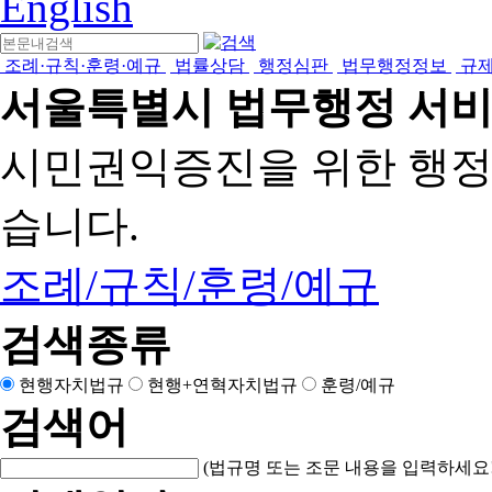
English
조례·규칙·훈령·예규
법률상담
행정심판
법무행정정보
규
서울특별시 법무행정 서
시민권익증진을 위한 행
습니다.
조례/규칙/훈령/예규
검색종류
현행자치법규
현행+연혁자치법규
훈령/예규
검색어
(법규명 또는 조문 내용을 입력하세요!