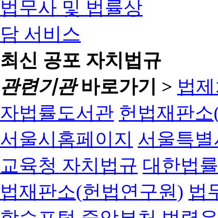
최신 공포 자치법규
관련기관
바로가기 >
법제
자법률도서관
헌법재판소(
서울시홈페이지
서울특별
교육청 자치법규
대한법
법재판소(헌법연구원)
법
학습포털
중앙부처 법령