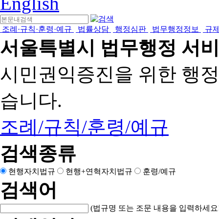
English
조례·규칙·훈령·예규
법률상담
행정심판
법무행정정보
규
서울특별시 법무행정 서
시민권익증진을 위한 행
습니다.
조례/규칙/훈령/예규
검색종류
현행자치법규
현행+연혁자치법규
훈령/예규
검색어
(법규명 또는 조문 내용을 입력하세요!