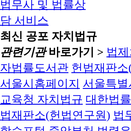
최신 공포 자치법규
관련기관
바로가기 >
법제
자법률도서관
헌법재판소(
서울시홈페이지
서울특별
교육청 자치법규
대한법
법재판소(헌법연구원)
법
학습포털
중앙부처 법령