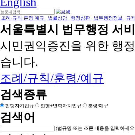
English
조례·규칙·훈령·예규
법률상담
행정심판
법무행정정보
규
서울특별시 법무행정 서
시민권익증진을 위한 행
습니다.
조례/규칙/훈령/예규
검색종류
현행자치법규
현행+연혁자치법규
훈령/예규
검색어
(법규명 또는 조문 내용을 입력하세요!