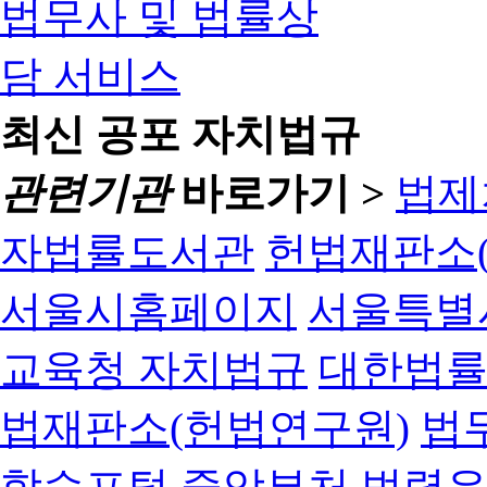
최신 공포 자치법규
관련기관
바로가기 >
법제
자법률도서관
헌법재판소(
서울시홈페이지
서울특별
교육청 자치법규
대한법
법재판소(헌법연구원)
법
학습포털
중앙부처 법령