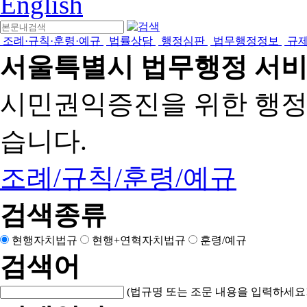
English
조례·규칙·훈령·예규
법률상담
행정심판
법무행정정보
규
서울특별시 법무행정 서
시민권익증진을 위한 행
습니다.
조례/규칙/훈령/예규
검색종류
현행자치법규
현행+연혁자치법규
훈령/예규
검색어
(법규명 또는 조문 내용을 입력하세요!