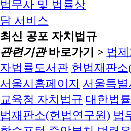
최신 공포 자치법규
관련기관
바로가기 >
법제
자법률도서관
헌법재판소(
서울시홈페이지
서울특별
교육청 자치법규
대한법
법재판소(헌법연구원)
법
학습포털
중앙부처 법령