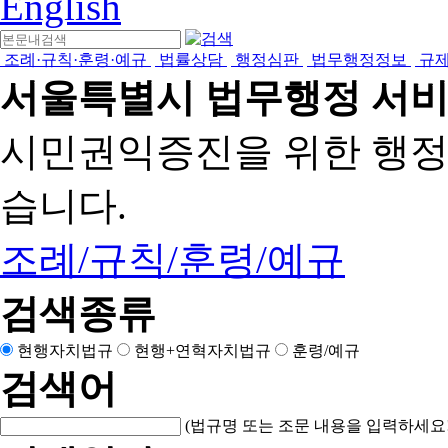
English
조례·규칙·훈령·예규
법률상담
행정심판
법무행정정보
규
서울특별시 법무행정 서
시민권익증진을 위한 행
습니다.
조례/규칙/훈령/예규
검색종류
현행자치법규
현행+연혁자치법규
훈령/예규
검색어
(법규명 또는 조문 내용을 입력하세요!