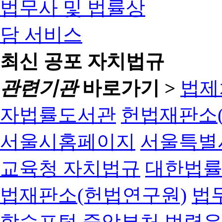
최신 공포 자치법규
관련기관
바로가기 >
법제
자법률도서관
헌법재판소(
서울시홈페이지
서울특별
교육청 자치법규
대한법
법재판소(헌법연구원)
법
학습포털
중앙부처 법령