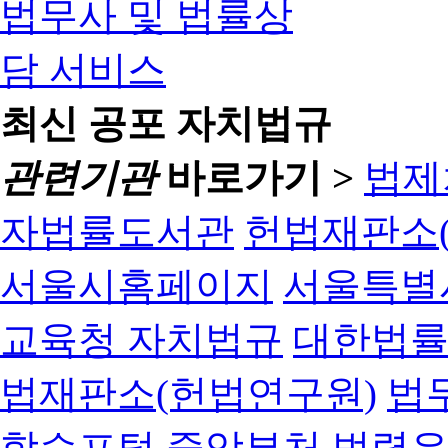
최신 공포 자치법규
관련기관
바로가기 >
법제
자법률도서관
헌법재판소(
서울시홈페이지
서울특별
교육청 자치법규
대한법
법재판소(헌법연구원)
법
학습포털
중앙부처 법령