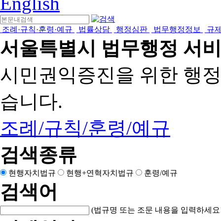
English
조례·규칙·훈령·예규
법률상담
행정심판
법무행정정보
규
서울특별시 법무행정 서
시민권익증진을 위한 행
습니다.
조례/규칙/훈령/예규
검색종류
현행자치법규
현행+연혁자치법규
훈령/예규
검색어
(법규명 또는 조문 내용을 입력하세요!