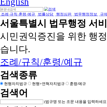
English
조례·규칙·훈령·예규
법률상담
행정심판
법무행정정보
규
서울특별시 법무행정 서
시민권익증진을 위한 행
습니다.
조례/규칙/훈령/예규
검색종류
현행자치법규
현행+연혁자치법규
훈령/예규
검색어
(법규명 또는 조문 내용을 입력하세요!