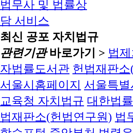
최신 공포 자치법규
관련기관
바로가기 >
법제
자법률도서관
헌법재판소(
서울시홈페이지
서울특별
교육청 자치법규
대한법
법재판소(헌법연구원)
법
학습포털
중앙부처 법령