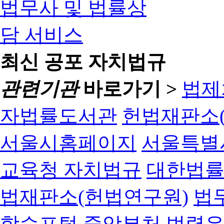
최신 공포 자치법규
관련기관
바로가기 >
법제
자법률도서관
헌법재판소(
서울시홈페이지
서울특별
교육청 자치법규
대한법
법재판소(헌법연구원)
법
학습포털
중앙부처 법령