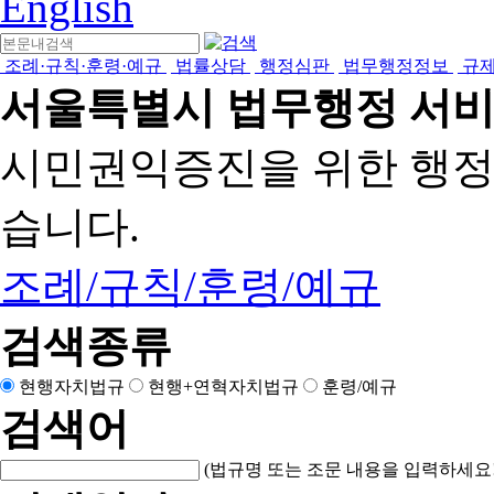
English
조례·규칙·훈령·예규
법률상담
행정심판
법무행정정보
규
서울특별시 법무행정 서
시민권익증진을 위한 행
습니다.
조례/규칙/훈령/예규
검색종류
현행자치법규
현행+연혁자치법규
훈령/예규
검색어
(법규명 또는 조문 내용을 입력하세요!