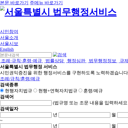
본문 바로가기
주메뉴 바로가기
시민참여
서울소개
서울시보
English
조례·규칙·훈령·예규
법률상담
행정심판
법무행정정보
규
서울특별시 법무행정 서비스
시민권익증진을 위한 행정서비스를 구현하도록 노력하겠습니다
조례/규칙/훈령/예규
검색종류
현행자치법규
현행+연혁자치법규
훈령/예규
검색어
(법규명 또는 조문 내용을 입력하세요!
검색일자
년
월
~
년
월