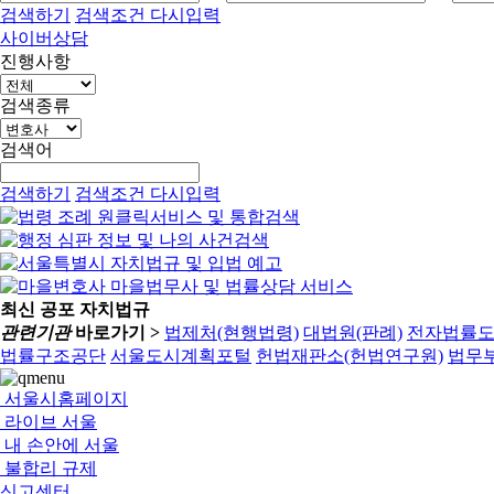
검색하기
검색조건 다시입력
사이버상담
진행사항
검색종류
검색어
검색하기
검색조건 다시입력
최신 공포 자치법규
관련기관
바로가기 >
법제처(현행법령)
대법원(판례)
전자법률
법률구조공단
서울도시계획포털
헌법재판소(헌법연구원)
법무부
서울시홈페이지
라이브 서울
내 손안에 서울
불합리 규제
신고센터