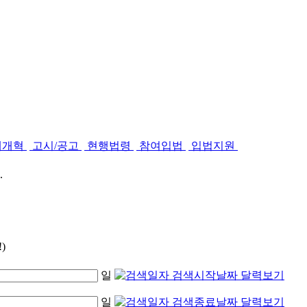
제개혁
고시/공고
현행법령
참여입법
입법지원
.
)
일
일