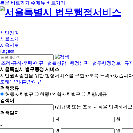
본문 바로가기
주메뉴 바로가기
시민참여
서울소개
서울시보
English
조례·규칙·훈령·예규
법률상담
행정심판
법무행정정보
규
서울특별시 법무행정 서비스
시민권익증진을 위한 행정서비스를 구현하도록 노력하겠습니다
조례/규칙/훈령/예규
검색종류
현행자치법규
현행+연혁자치법규
훈령/예규
검색어
(법규명 또는 조문 내용을 입력하세요!
검색일자
년
월
~
년
월