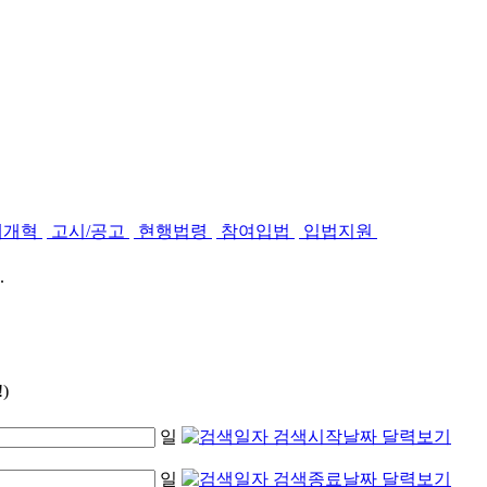
제개혁
고시/공고
현행법령
참여입법
입법지원
.
)
일
일