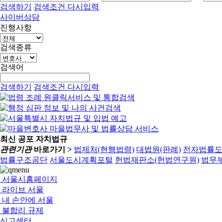
검색하기
검색조건 다시입력
사이버상담
진행사항
검색종류
검색어
검색하기
검색조건 다시입력
최신 공포 자치법규
관련기관
바로가기 >
법제처(현행법령)
대법원(판례)
전자법률
법률구조공단
서울도시계획포털
헌법재판소(헌법연구원)
법무부
서울시홈페이지
라이브 서울
내 손안에 서울
불합리 규제
신고센터