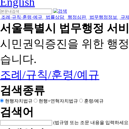
English
조례·규칙·훈령·예규
법률상담
행정심판
법무행정정보
규
서울특별시 법무행정 서
시민권익증진을 위한 행
습니다.
조례/규칙/훈령/예규
검색종류
현행자치법규
현행+연혁자치법규
훈령/예규
검색어
(법규명 또는 조문 내용을 입력하세요!