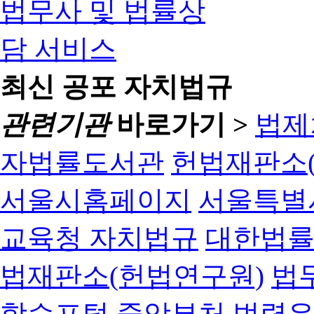
최신 공포 자치법규
관련기관
바로가기 >
법제
자법률도서관
헌법재판소(
서울시홈페이지
서울특별
교육청 자치법규
대한법
법재판소(헌법연구원)
법
학습포털
중앙부처 법령