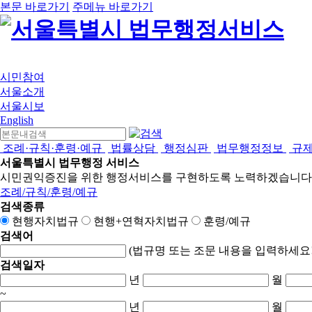
본문 바로가기
주메뉴 바로가기
시민참여
서울소개
서울시보
English
조례·규칙·훈령·예규
법률상담
행정심판
법무행정정보
규
서울특별시 법무행정 서비스
시민권익증진을 위한 행정서비스를 구현하도록 노력하겠습니다
조례/규칙/훈령/예규
검색종류
현행자치법규
현행+연혁자치법규
훈령/예규
검색어
(법규명 또는 조문 내용을 입력하세요!
검색일자
년
월
~
년
월