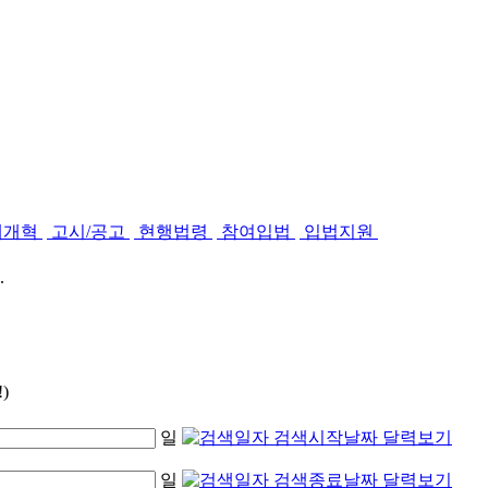
제개혁
고시/공고
현행법령
참여입법
입법지원
.
)
일
일