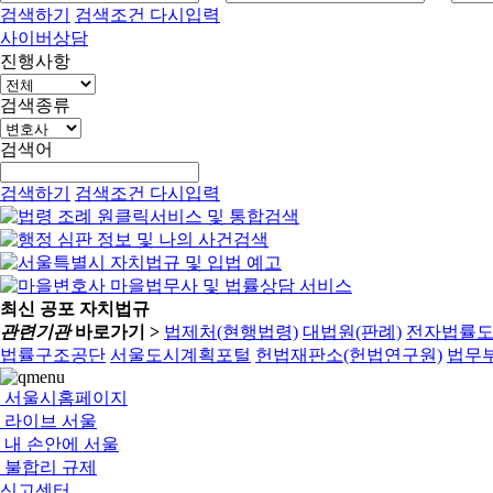
검색하기
검색조건 다시입력
사이버상담
진행사항
검색종류
검색어
검색하기
검색조건 다시입력
최신 공포 자치법규
관련기관
바로가기 >
법제처(현행법령)
대법원(판례)
전자법률
법률구조공단
서울도시계획포털
헌법재판소(헌법연구원)
법무부
서울시홈페이지
라이브 서울
내 손안에 서울
불합리 규제
신고센터