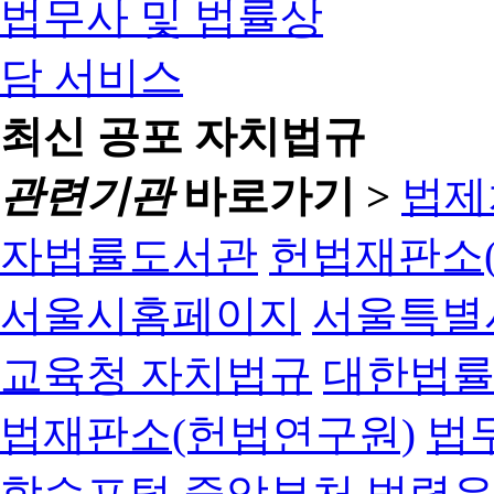
최신 공포 자치법규
관련기관
바로가기 >
법제
자법률도서관
헌법재판소(
서울시홈페이지
서울특별
교육청 자치법규
대한법
법재판소(헌법연구원)
법
학습포털
중앙부처 법령