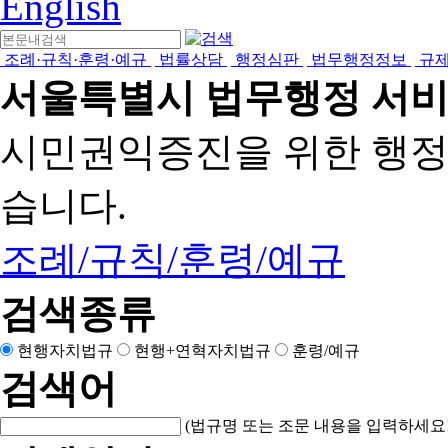
English
조례·규칙·훈령·예규
법률상담
행정심판
법무행정정보
규
서울특별시 법무행정 서
시민권익증진을 위한 행
습니다.
조례/규칙/훈령/예규
검색종류
현행자치법규
현행+연혁자치법규
훈령/예규
검색어
(법규명 또는 조문 내용을 입력하세요!