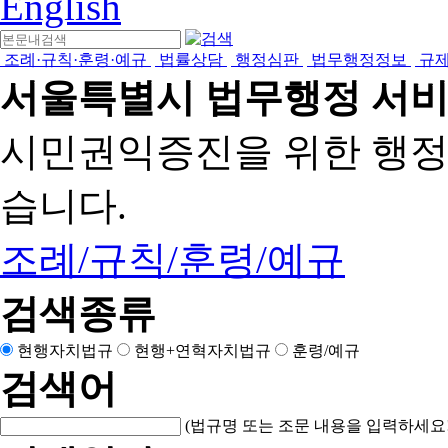
English
조례·규칙·훈령·예규
법률상담
행정심판
법무행정정보
규
서울특별시 법무행정 서
시민권익증진을 위한 행
습니다.
조례/규칙/훈령/예규
검색종류
현행자치법규
현행+연혁자치법규
훈령/예규
검색어
(법규명 또는 조문 내용을 입력하세요!