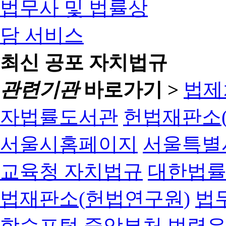
최신 공포 자치법규
관련기관
바로가기 >
법제
자법률도서관
헌법재판소(
서울시홈페이지
서울특별
교육청 자치법규
대한법
법재판소(헌법연구원)
법
학습포털
중앙부처 법령