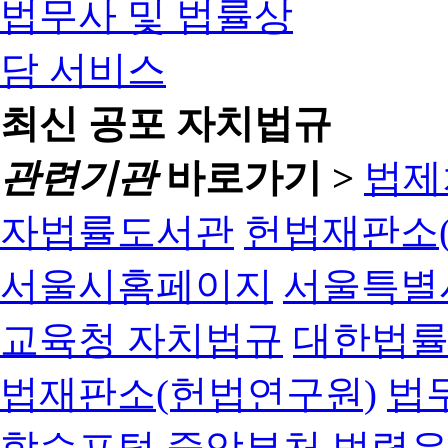
최신 공포 자치법규
관련기관
바로가기 >
법제
자법률도서관
헌법재판소(
서울시홈페이지
서울특별
교육청 자치법규
대한법
법재판소(헌법연구원)
법
학습포털
중앙부처 법령