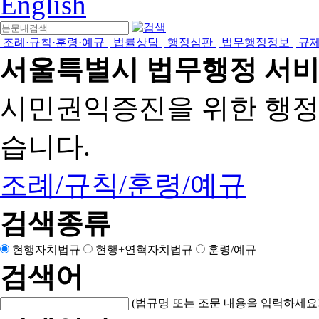
English
조례·규칙·훈령·예규
법률상담
행정심판
법무행정정보
규
서울특별시 법무행정 서
시민권익증진을 위한 행
습니다.
조례/규칙/훈령/예규
검색종류
현행자치법규
현행+연혁자치법규
훈령/예규
검색어
(법규명 또는 조문 내용을 입력하세요!