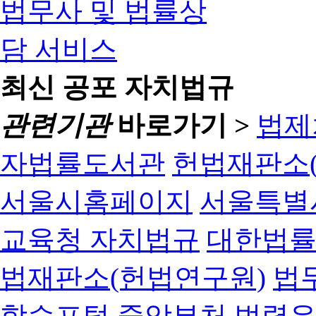
최신 공포 자치법규
관련기관
바로가기 >
법제
자법률도서관
헌법재판소(
서울시홈페이지
서울특별
교육청 자치법규
대한법
법재판소(헌법연구원)
법
학습포털
중앙부처 법령