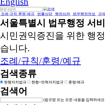
English
조례·규칙·훈령·예규
법률상담
행정심판
법무행정정보
규
서울특별시 법무행정 서
시민권익증진을 위한 행
습니다.
조례/규칙/훈령/예규
검색종류
현행자치법규
현행+연혁자치법규
훈령/예규
검색어
(법규명 또는 조문 내용을 입력하세요!