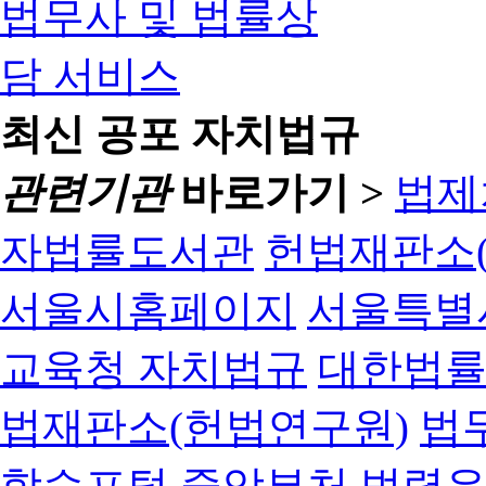
최신 공포 자치법규
관련기관
바로가기 >
법제
자법률도서관
헌법재판소(
서울시홈페이지
서울특별
교육청 자치법규
대한법
법재판소(헌법연구원)
법
학습포털
중앙부처 법령