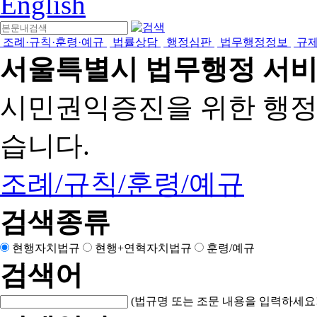
English
조례·규칙·훈령·예규
법률상담
행정심판
법무행정정보
규
서울특별시 법무행정 서
시민권익증진을 위한 행
습니다.
조례/규칙/훈령/예규
검색종류
현행자치법규
현행+연혁자치법규
훈령/예규
검색어
(법규명 또는 조문 내용을 입력하세요!