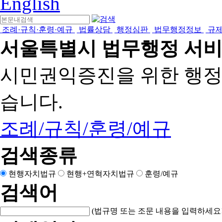
English
조례·규칙·훈령·예규
법률상담
행정심판
법무행정정보
규
서울특별시 법무행정 서
시민권익증진을 위한 행
습니다.
조례/규칙/훈령/예규
검색종류
현행자치법규
현행+연혁자치법규
훈령/예규
검색어
(법규명 또는 조문 내용을 입력하세요!