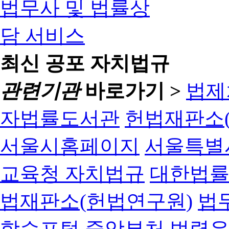
최신 공포 자치법규
관련기관
바로가기 >
법제
자법률도서관
헌법재판소(
서울시홈페이지
서울특별
교육청 자치법규
대한법
법재판소(헌법연구원)
법
학습포털
중앙부처 법령