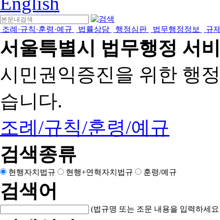
English
조례·규칙·훈령·예규
법률상담
행정심판
법무행정정보
규
서울특별시 법무행정 서
시민권익증진을 위한 행
습니다.
조례/규칙/훈령/예규
검색종류
현행자치법규
현행+연혁자치법규
훈령/예규
검색어
(법규명 또는 조문 내용을 입력하세요!