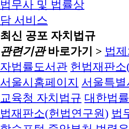
최신 공포 자치법규
관련기관
바로가기 >
법제
자법률도서관
헌법재판소(
서울시홈페이지
서울특별
교육청 자치법규
대한법
법재판소(헌법연구원)
법
학습포털
중앙부처 법령