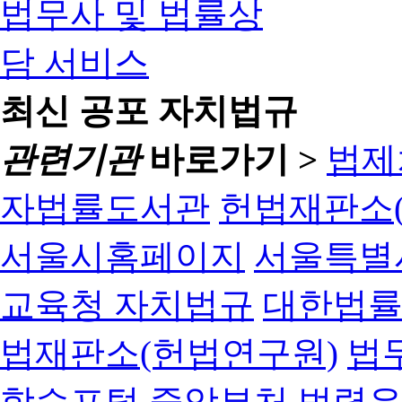
최신 공포 자치법규
관련기관
바로가기 >
법제
자법률도서관
헌법재판소(
서울시홈페이지
서울특별
교육청 자치법규
대한법
법재판소(헌법연구원)
법
학습포털
중앙부처 법령