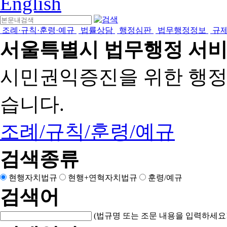
English
조례·규칙·훈령·예규
법률상담
행정심판
법무행정정보
규
서울특별시 법무행정 서
시민권익증진을 위한 행
습니다.
조례/규칙/훈령/예규
검색종류
현행자치법규
현행+연혁자치법규
훈령/예규
검색어
(법규명 또는 조문 내용을 입력하세요!