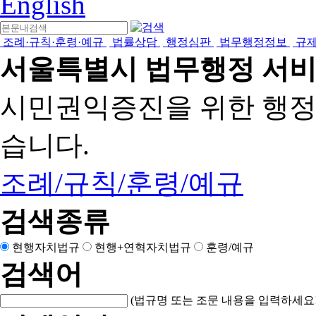
English
조례·규칙·훈령·예규
법률상담
행정심판
법무행정정보
규
서울특별시 법무행정 서
시민권익증진을 위한 행
습니다.
조례/규칙/훈령/예규
검색종류
현행자치법규
현행+연혁자치법규
훈령/예규
검색어
(법규명 또는 조문 내용을 입력하세요!