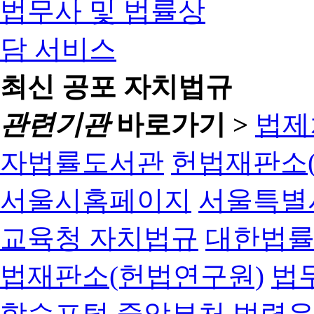
최신 공포 자치법규
관련기관
바로가기 >
법제
자법률도서관
헌법재판소(
서울시홈페이지
서울특별
교육청 자치법규
대한법
법재판소(헌법연구원)
법
학습포털
중앙부처 법령