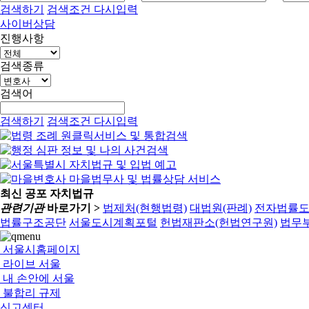
검색하기
검색조건 다시입력
사이버상담
진행사항
검색종류
검색어
검색하기
검색조건 다시입력
최신 공포 자치법규
관련기관
바로가기 >
법제처(현행법령)
대법원(판례)
전자법률
법률구조공단
서울도시계획포털
헌법재판소(헌법연구원)
법무부
서울시홈페이지
라이브 서울
내 손안에 서울
불합리 규제
신고센터