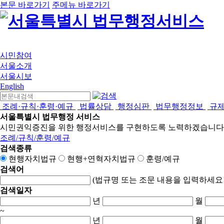
본문 바로가기
주메뉴 바로가기
시민참여
서울소개
서울시보
English
조례·규칙·훈령·예규
법률상담
행정심판
법무행정정보
규
서울특별시 법무행정 서비스
시민권익증진을 위한 행정서비스를 구현하도록 노력하겠습니다
조례/규칙/훈령/예규
검색종류
현행자치법규
현행+연혁자치법규
훈령/예규
검색어
(법규명 또는 조문 내용을 입력하세요!
검색일자
년
월
~
년
월