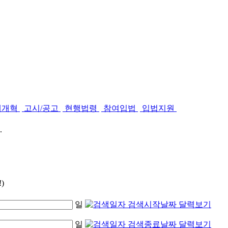
제개혁
고시/공고
현행법령
참여입법
입법지원
.
)
일
일