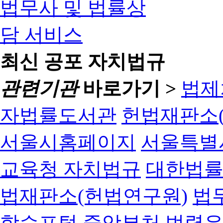
최신 공포 자치법규
관련기관
바로가기 >
법제
자법률도서관
헌법재판소(
서울시홈페이지
서울특별
교육청 자치법규
대한법
법재판소(헌법연구원)
법
학습포털
중앙부처 법령