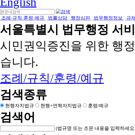
English
조례·규칙·훈령·예규
법률상담
행정심판
법무행정정보
규
서울특별시 법무행정 서
시민권익증진을 위한 행
습니다.
조례/규칙/훈령/예규
검색종류
현행자치법규
현행+연혁자치법규
훈령/예규
검색어
(법규명 또는 조문 내용을 입력하세요!