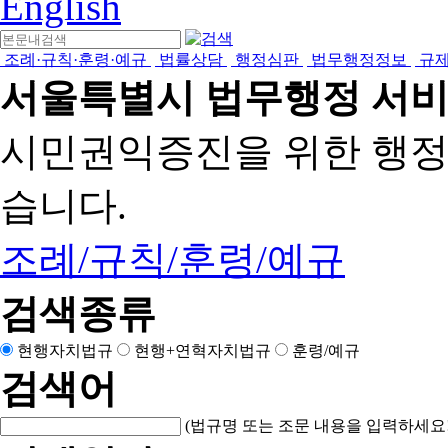
English
조례·규칙·훈령·예규
법률상담
행정심판
법무행정정보
규
서울특별시 법무행정 서
시민권익증진을 위한 행
습니다.
조례/규칙/훈령/예규
검색종류
현행자치법규
현행+연혁자치법규
훈령/예규
검색어
(법규명 또는 조문 내용을 입력하세요!