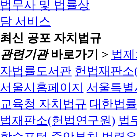
최신 공포 자치법규
관련기관
바로가기 >
법제
자법률도서관
헌법재판소(
서울시홈페이지
서울특별
교육청 자치법규
대한법
법재판소(헌법연구원)
법
학습포털
중앙부처 법령