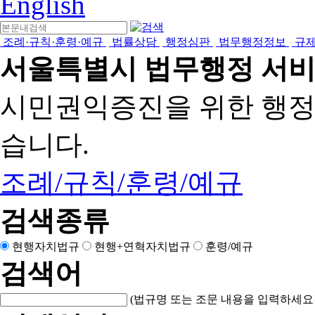
English
조례·규칙·훈령·예규
법률상담
행정심판
법무행정정보
규
서울특별시 법무행정 서
시민권익증진을 위한 행
습니다.
조례/규칙/훈령/예규
검색종류
현행자치법규
현행+연혁자치법규
훈령/예규
검색어
(법규명 또는 조문 내용을 입력하세요!