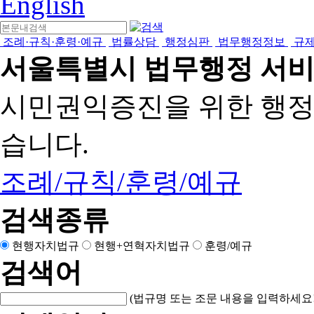
English
조례·규칙·훈령·예규
법률상담
행정심판
법무행정정보
규
서울특별시 법무행정 서
시민권익증진을 위한 행
습니다.
조례/규칙/훈령/예규
검색종류
현행자치법규
현행+연혁자치법규
훈령/예규
검색어
(법규명 또는 조문 내용을 입력하세요!