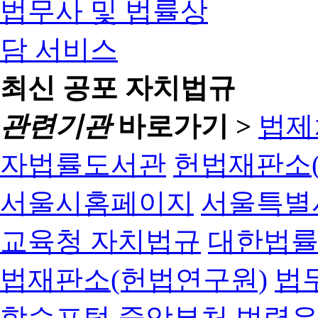
최신 공포 자치법규
관련기관
바로가기 >
법제
자법률도서관
헌법재판소(
서울시홈페이지
서울특별
교육청 자치법규
대한법
법재판소(헌법연구원)
법
학습포털
중앙부처 법령