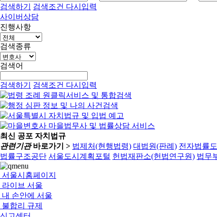
검색하기
검색조건 다시입력
사이버상담
진행사항
검색종류
검색어
검색하기
검색조건 다시입력
최신 공포 자치법규
관련기관
바로가기 >
법제처(현행법령)
대법원(판례)
전자법률
법률구조공단
서울도시계획포털
헌법재판소(헌법연구원)
법무부
서울시홈페이지
라이브 서울
내 손안에 서울
불합리 규제
신고센터