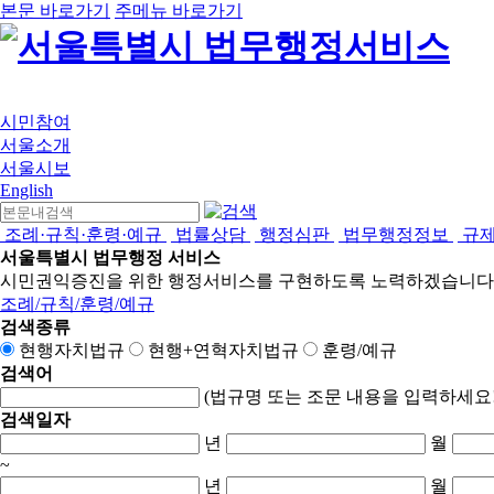
본문 바로가기
주메뉴 바로가기
시민참여
서울소개
서울시보
English
조례·규칙·훈령·예규
법률상담
행정심판
법무행정정보
규
서울특별시 법무행정 서비스
시민권익증진을 위한 행정서비스를 구현하도록 노력하겠습니다
조례/규칙/훈령/예규
검색종류
현행자치법규
현행+연혁자치법규
훈령/예규
검색어
(법규명 또는 조문 내용을 입력하세요!
검색일자
년
월
~
년
월