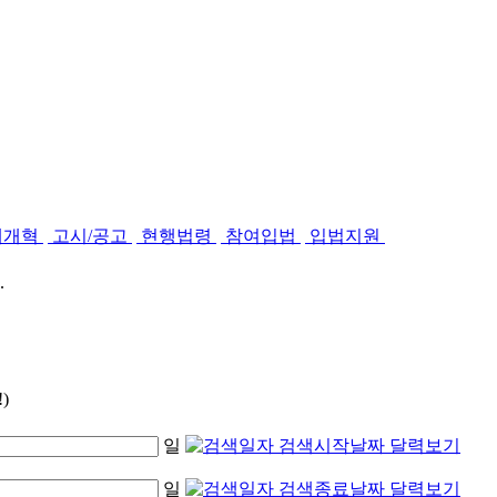
제개혁
고시/공고
현행법령
참여입법
입법지원
.
)
일
일