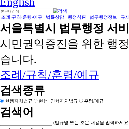
English
조례·규칙·훈령·예규
법률상담
행정심판
법무행정정보
규
서울특별시 법무행정 서
시민권익증진을 위한 행
습니다.
조례/규칙/훈령/예규
검색종류
현행자치법규
현행+연혁자치법규
훈령/예규
검색어
(법규명 또는 조문 내용을 입력하세요!