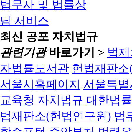
최신 공포 자치법규
관련기관
바로가기 >
법제
자법률도서관
헌법재판소(
서울시홈페이지
서울특별
교육청 자치법규
대한법
법재판소(헌법연구원)
법
학습포털
중앙부처 법령