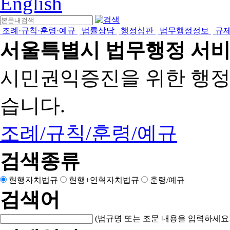
English
조례·규칙·훈령·예규
법률상담
행정심판
법무행정정보
규
서울특별시 법무행정 서
시민권익증진을 위한 행
습니다.
조례/규칙/훈령/예규
검색종류
현행자치법규
현행+연혁자치법규
훈령/예규
검색어
(법규명 또는 조문 내용을 입력하세요!