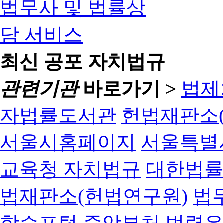
최신 공포 자치법규
관련기관
바로가기 >
법제
자법률도서관
헌법재판소(
서울시홈페이지
서울특별
교육청 자치법규
대한법
법재판소(헌법연구원)
법
학습포털
중앙부처 법령