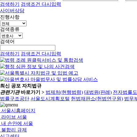
검색하기
검색조건 다시입력
사이버상담
진행사항
검색종류
검색어
검색하기
검색조건 다시입력
최신 공포 자치법규
관련기관
바로가기 >
법제처(현행법령)
대법원(판례)
전자법률
법률구조공단
서울도시계획포털
헌법재판소(헌법연구원)
법무부
서울시홈페이지
라이브 서울
내 손안에 서울
불합리 규제
신고센터