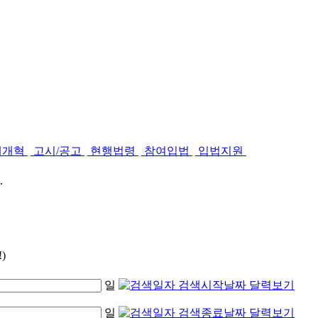
제개혁
고시/공고
현행법령
참여입법
입법지원
.
)
일
일