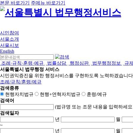
본문 바로가기
주메뉴 바로가기
시민참여
서울소개
서울시보
English
조례·규칙·훈령·예규
법률상담
행정심판
법무행정정보
규
서울특별시 법무행정 서비스
시민권익증진을 위한 행정서비스를 구현하도록 노력하겠습니다
조례/규칙/훈령/예규
검색종류
현행자치법규
현행+연혁자치법규
훈령/예규
검색어
(법규명 또는 조문 내용을 입력하세요!
검색일자
년
월
~
년
월