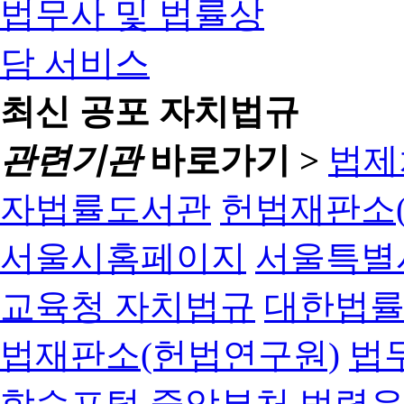
최신 공포 자치법규
관련기관
바로가기 >
법제
자법률도서관
헌법재판소(
서울시홈페이지
서울특별
교육청 자치법규
대한법
법재판소(헌법연구원)
법
학습포털
중앙부처 법령