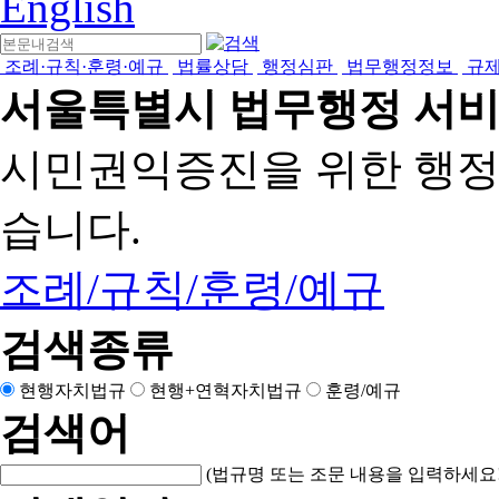
English
조례·규칙·훈령·예규
법률상담
행정심판
법무행정정보
규
서울특별시 법무행정 서
시민권익증진을 위한 행
습니다.
조례/규칙/훈령/예규
검색종류
현행자치법규
현행+연혁자치법규
훈령/예규
검색어
(법규명 또는 조문 내용을 입력하세요!