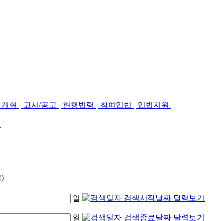
제개혁
고시/공고
현행법령
참여입법
입법지원
.
)
일
일