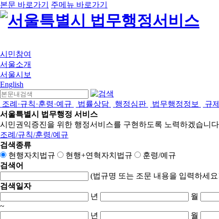
본문 바로가기
주메뉴 바로가기
시민참여
서울소개
서울시보
English
조례·규칙·훈령·예규
법률상담
행정심판
법무행정정보
규
서울특별시 법무행정 서비스
시민권익증진을 위한 행정서비스를 구현하도록 노력하겠습니다
조례/규칙/훈령/예규
검색종류
현행자치법규
현행+연혁자치법규
훈령/예규
검색어
(법규명 또는 조문 내용을 입력하세요!
검색일자
년
월
~
년
월