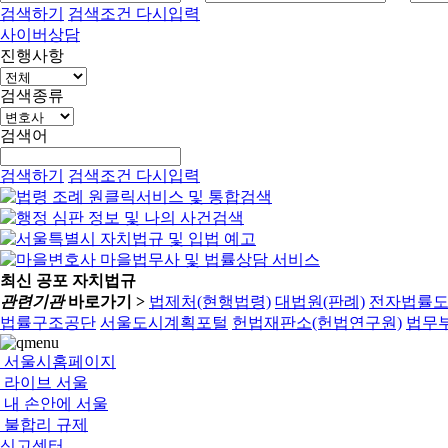
검색하기
검색조건 다시입력
사이버상담
진행사항
검색종류
검색어
검색하기
검색조건 다시입력
최신 공포 자치법규
관련기관
바로가기 >
법제처(현행법령)
대법원(판례)
전자법률
법률구조공단
서울도시계획포털
헌법재판소(헌법연구원)
법무부
서울시홈페이지
라이브 서울
내 손안에 서울
불합리 규제
신고센터