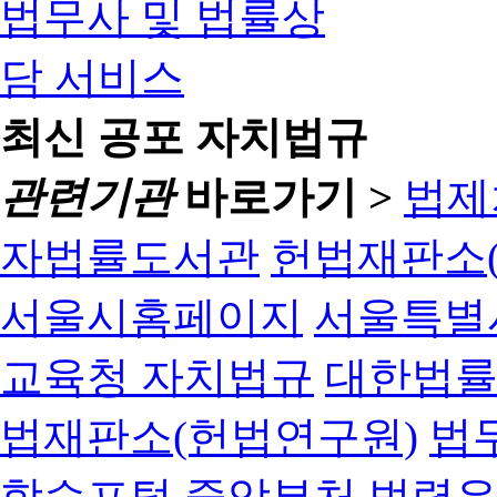
최신 공포 자치법규
관련기관
바로가기 >
법제
자법률도서관
헌법재판소(
서울시홈페이지
서울특별
교육청 자치법규
대한법
법재판소(헌법연구원)
법
학습포털
중앙부처 법령