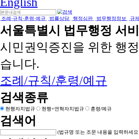
English
조례·규칙·훈령·예규
법률상담
행정심판
법무행정정보
규
서울특별시 법무행정 서
시민권익증진을 위한 행
습니다.
조례/규칙/훈령/예규
검색종류
현행자치법규
현행+연혁자치법규
훈령/예규
검색어
(법규명 또는 조문 내용을 입력하세요!