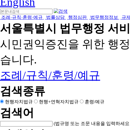
English
조례·규칙·훈령·예규
법률상담
행정심판
법무행정정보
규
서울특별시 법무행정 서
시민권익증진을 위한 행
습니다.
조례/규칙/훈령/예규
검색종류
현행자치법규
현행+연혁자치법규
훈령/예규
검색어
(법규명 또는 조문 내용을 입력하세요!