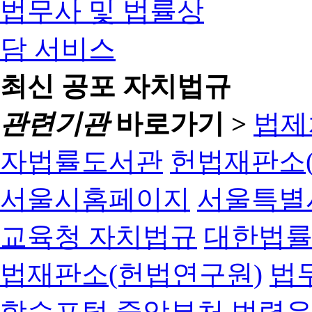
최신 공포 자치법규
관련기관
바로가기 >
법제
자법률도서관
헌법재판소(
서울시홈페이지
서울특별
교육청 자치법규
대한법
법재판소(헌법연구원)
법
학습포털
중앙부처 법령