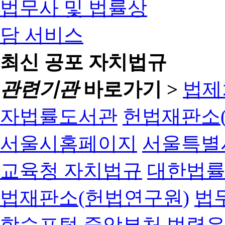
최신 공포 자치법규
관련기관
바로가기 >
법제
자법률도서관
헌법재판소(
서울시홈페이지
서울특별
교육청 자치법규
대한법
법재판소(헌법연구원)
법
학습포털
중앙부처 법령