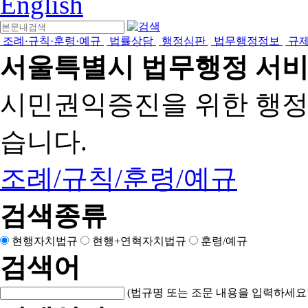
English
조례·규칙·훈령·예규
법률상담
행정심판
법무행정정보
규
서울특별시 법무행정 서
시민권익증진을 위한 행
습니다.
조례/규칙/훈령/예규
검색종류
현행자치법규
현행+연혁자치법규
훈령/예규
검색어
(법규명 또는 조문 내용을 입력하세요!